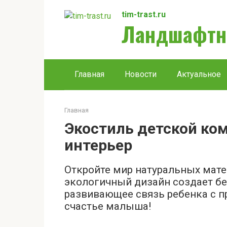
Перейти
tim-trast.ru
к
Ландшафтн
контенту
Главная
Новости
Актуальное
Главная
Экостиль детской ко
интерьер
Откройте мир натуральных мате
экологичный дизайн создает бе
развивающее связь ребенка с пр
счастье малыша!