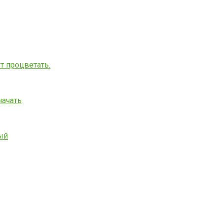
т процветать.
начать
ый