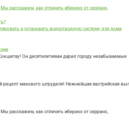
 Мы расскажем, как отличить иберико от серрано,
ть?
ктировать и установить водоотводную систему для дома
ение
 Кокшетау! Он десятилетиями дарил городу незабываемые
ой рецепт макового штруделя! Нежнейшая австрийская вып
 Мы расскажем, как отличить иберико от серрано,