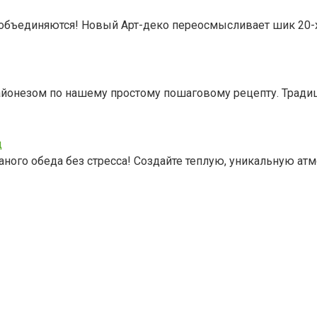
я объединяются! Новый Арт-деко переосмысливает шик 20-х
айонезом по нашему простому пошаговому рецепту. Трад
д
аного обеда без стресса! Создайте теплую, уникальную ат