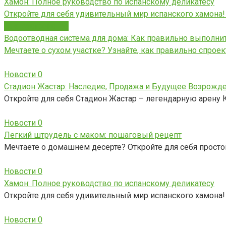
Хамон: Полное руководство по испанскому деликатесу
Откройте для себя удивительный мир испанского хамона!
Благоустройство
Водоотводная система для дома: Как правильно выполни
Мечтаете о сухом участке? Узнайте, как правильно спрое
Новости
0
Стадион Жастар: Наследие, Продажа и Будущее Возрожд
Откройте для себя Стадион Жастар – легендарную арену
Новости
0
Легкий штрудель с маком: пошаговый рецепт
Мечтаете о домашнем десерте? Откройте для себя прост
Новости
0
Хамон: Полное руководство по испанскому деликатесу
Откройте для себя удивительный мир испанского хамона!
Новости
0