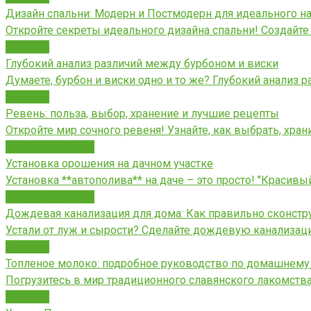
Дизайн спальни: Модерн и Постмодерн для идеального н
Откройте секреты идеального дизайна спальни! Создайте
Новости
Глубокий анализ различий между бурбоном и виски
Думаете, бурбон и виски одно и то же? Глубокий анализ р
Новости
Ревень: польза, выбор, хранение и лучшие рецепты
Откройте мир сочного ревеня! Узнайте, как выбрать, хра
Благоустройство
Установка орошения на дачном участке
Установка **автополива** на даче – это просто! "Красивы
Благоустройство
Дождевая канализация для дома: Как правильно сконстр
Устали от луж и сырости? Сделайте дождевую канализац
Новости
Топленое молоко: подробное руководство по домашнем
Погрузитесь в мир традиционного славянского лакомства
Новости