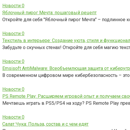
Новости
0
Яблочный пирог Мечта: пошаговый рецепт
Откройте для себя "Яблочный пирог Мечта" – подлинное 
Новости
0
Текстиль в интерьере: Создание уюта, стиля и функциона
Забудьте о скучных стенах! Откройте для себя магию текс
Новости
0
Emsisoft AntiMalware: Всеобъемлющая защита от киберуг
В современном цифровом мире кибербезопасность – это н
Новости
0
PS Remote Play: Расширяем игровой опыт и получаем сво
Мечтаешь играть в PS5/PS4 на ходу? PS Remote Play пре
Новости
0
Салат Чука: Польза, состав и с чем едят