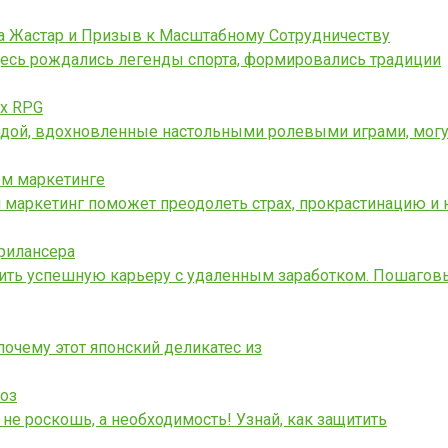
а Жастар и Призыв к Масштабному Сотрудничеству
десь рождались легенды спорта, формировались традиции
ых RPG
ободой, вдохновленные настольными ролевыми играми, могу
ом маркетинге
 маркетинг поможет преодолеть страх, прокрастинацию и 
рилансера
роить успешную карьеру с удаленным заработком. Пошагов
 почему этот японский деликатес из
роз
е роскошь, а необходимость! Узнай, как защитить