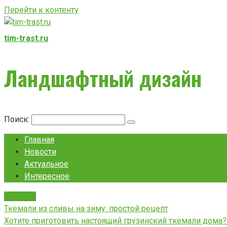
Перейти к контенту
tim-trast.ru
Ландшафтный дизайн
Поиск:
Главная
Новости
Актуальное
Интересное
Новости
Ткемали из сливы на зиму: простой рецепт
Хотите приготовить настоящий грузинский ткемали дома?