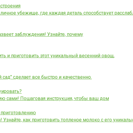
астроения
 личное убежище, где каждая деталь способствует рассла
азвеет заблуждения! Узнайте, почему
нить и приготовить этот уникальный весенний овощ,
й сад" сделает все быстро и качественно.
уировать?
ию сами! Пошаговая инструкция, чтобы ваш дом
у приготовлению
! Узнайте, как приготовить топленое молоко с его уникал