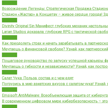
Новости
Возрождение Легенды: Стратегическая Продажа Стадион
Стадион «Жастар» в Кокшетау – живое сердце города! З
Новости
Divinity Original Sin Манифест глубоких механик настольн
Larian Studios доказала: глубокие RPG с тактической св
Новости
Как преодолеть страх и начать зарабатывать в партнерск
Мечтаешь о финансовой свободе? Узнай, как партнерский
Новости
Пошаговое руководство по запуску успешной карьеры ф
Мечтаешь о гибкости и независимости? Узнай, как пост
Новости
Салат Чука: Польза, состав и с чем едят
Погрузись в мир азиатских вкусов с салатом чука! Узнай,
Новости
Emsisoft AntiMalware: Всеобъемлющая защита от киберуг
В современном цифровом мире кибербезопасность – это н
Новости