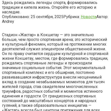
Здесь рождались легенды спорта, формировались
традиции и кипела жизнь. Откройте его историю и
наследие.
Опубликовано:
25 сентября, 2025
Рубрика:
Новости
Автор:
Andrey
Стадион «Жастар» в Кокшетау — это значительно
больше, чем просто спортивная арена; это исторический
и культурный феномен, который на протяжении многих
десятилетий служил эпицентром общественной жизни.
Он по праву считается сердцем культурной и спортивной
жизни Кокшетау, местом, где формировались традиции,
рождались спортивные легенды и происходили
значимые социальные события. Этот монументальный
спортивный комплекс и его обширная, постоянно
развивавшаяся инфраструктура внесли неоценимый
вклад в создание незабываемых моментов для тысяч
жителей города, став свидетелем многочисленных
триумфов, радостных событий и моментов истинного
единения и гордости. От грандиозных спортивных
состязаний до масштабных концертов и народных
гуляний, а также образовательных инициатив —
«Жастар» всегда был центром притяжения для всех